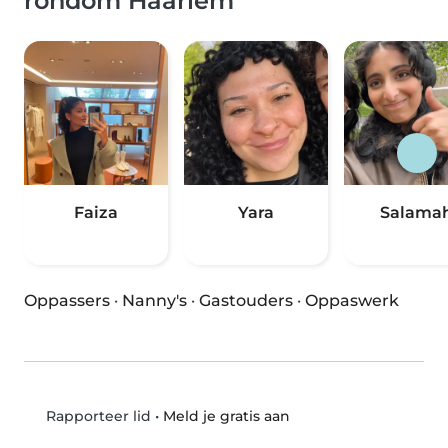
rondom Haarlem
Faiza
Yara
Salama
Oppassers
·
Nanny's
·
Gastouders
·
Oppaswerk
•
Meld je gratis aan
Rapporteer lid