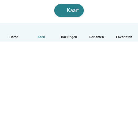
Kaart
Home
Zoek
Boekingen
Berichten
Favorieten
Nederlands
Hoe het werkt
Help
Voorwaarden & Privacy
Tarieven
Bedrijfsgegevens
Babysits for Work
Community standaarden