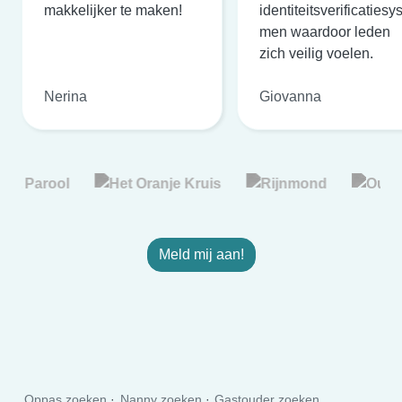
makkelijker te maken!
identiteitsverificatiesy
men waardoor leden
zich veilig voelen.
Nerina
Giovanna
Meld mij aan!
Oppas zoeken
Nanny zoeken
Gastouder zoeken