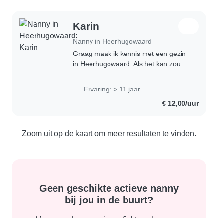
Karin
Nanny in Heerhugowaard
Graag maak ik kennis met een gezin
in Heerhugowaard. Als het kan zou ik
mijn hondje, een Cavalier King
Charles Spaniel, mee willen nemen.
Ervaring: > 11 jaar
Als dat niet mogelijk is dan zou ik
€ 12,00/uur
tussendoor..
Zoom uit op de kaart om meer resultaten te vinden.
Geen geschikte actieve nanny
bij jou in de buurt?