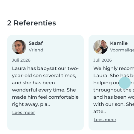
2 Referenties
Sadaf
Kamile
Vriend
Voormalig
Juli 2026
Juli 2026
Laura has babysat our two-
We highly rec
year-old son several times,
Laura! She has 
and she has been
helping our fami
wonderful every time. She
throughout the
made him feel comfortable
and has been wo
right away, pla..
with our son. She
atte..
Lees meer
Lees meer