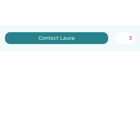
Contact Laura
3
Nederlands
Hoe het werkt
Help
Voorwaarden & Privacy
Tarieven
Bedrijfsgegevens
Babysits for Work