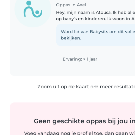
Oppas in Axel
Hey, mijn naam is Atousa. Ik heb al
op baby's en kinderen. Ik woon in Ax
in Terneuzen. Ik kom met de fiets. I
Nederlands..
Word lid van Babysits om dit volle
bekijken.
Ervaring: > 1 jaar
Zoom uit op de kaart om meer resultate
Geen geschikte oppas bij jou i
Voeg vandaag nog je profiel toe, dan gaan wi