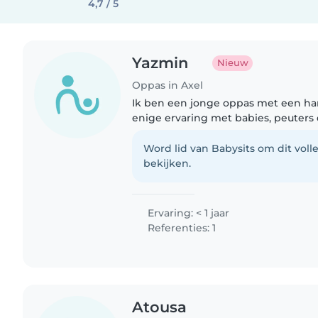
4,7 / 5
Yazmin
Nieuw
Oppas in Axel
Ik ben een jonge oppas met een har
enige ervaring met babies, peuters 
graag met kinderen en Ben super ve
maakt het niet..
Word lid van Babysits om dit volle
bekijken.
Ervaring: < 1 jaar
Referenties: 1
Atousa