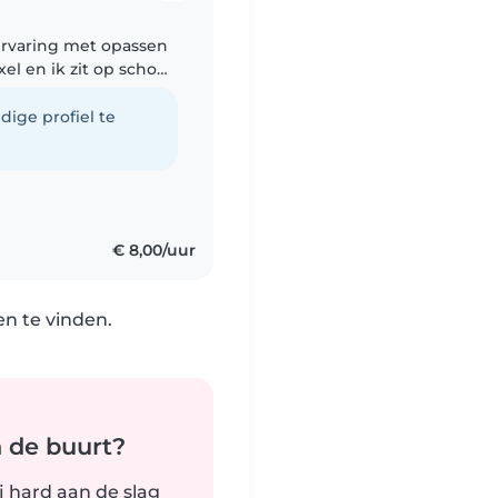
 ervaring met opassen
el en ik zit op school
k spreek vloeiend
dige profiel te
€ 8,00/uur
n te vinden.
n de buurt?
j hard aan de slag