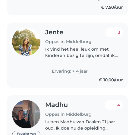
zit nu in mijn tweede..
€ 7,50/uur
Jente
3
Oppas in Middelburg
Ik vind het heel leuk om met
kinderen bezig te zijn, omdat ik
geniet van hun enthousiasme en
eerlijkheid. Ik vind het belangrijk
Ervaring: > 4 jaar
dat kinderen zich veilig en op
€ 10,00/uur
hun gemak voelen, en..
Madhu
4
Oppas in Middelburg
Ik ben Madhu van Daalen 21 jaar
oud. Ik doe nu de opleiding
Pedagogisch medewerker
Favoriet van