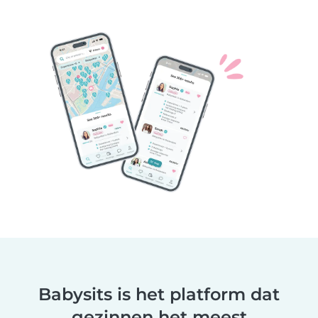
Babysits is het platform dat
gezinnen het meest