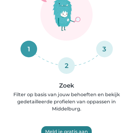
1
3
2
Zoek
Filter op basis van jouw behoeften en bekijk
gedetailleerde profielen van oppassen in
Middelburg.
Meld je gratis aan