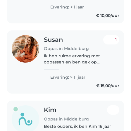
de peuterspeelzaal. En dat was
Ervaring: < 1 jaar
echt heel leuk. Ik hou van koken
€ 10,00/uur
lezen en wandelen. Ik..
Susan
1
Oppas in Middelburg
Ik heb ruime ervaring met
oppassen en ben gek op
kinderen in alle leeftijden. Ik
werk als orthopedagoog in de
Ervaring: > 11 jaar
jeugd GGZ en heb ook mijn
€ 15,00/uur
baby/kinder EHBO diploma. Ik
ben creatief, flexibel..
Kim
Oppas in Middelburg
Beste ouders, ik ben Kim 16 jaar