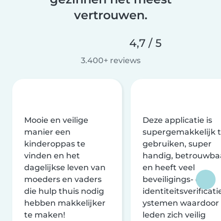
vertrouwen.
4,7 / 5
3.400+ reviews
Mooie en veilige
Deze applicatie is
manier een
supergemakkelijk 
kinderoppas te
gebruiken, super
vinden en het
handig, betrouwba
dagelijkse leven van
en heeft veel
moeders en vaders
beveiligings- en
die hulp thuis nodig
identiteitsverificati
hebben makkelijker
ystemen waardoor
te maken!
leden zich veilig