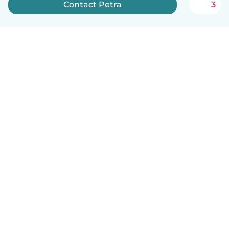
Contact Petra
3
Nederlands
Hoe het werkt
Help
Voorwaarden & Privacy
Tarieven
Bedrijfsgegevens
Babysits for Work
Community standaarden