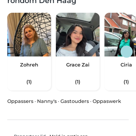
rondom Den Haag
Zohreh
Grace Zai
Ciria
(1)
(1)
(1)
Oppassers
·
Nanny's
·
Gastouders
·
Oppaswerk