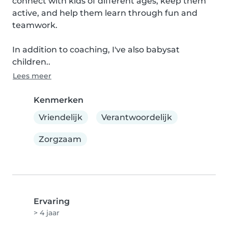
connect with kids of different ages, keep them 
active, and help them learn through fun and 
teamwork.

In addition to coaching, I've also babysat 
children..
Lees meer
Kenmerken
Vriendelijk
Verantwoordelijk
Zorgzaam
Ervaring
> 4 jaar