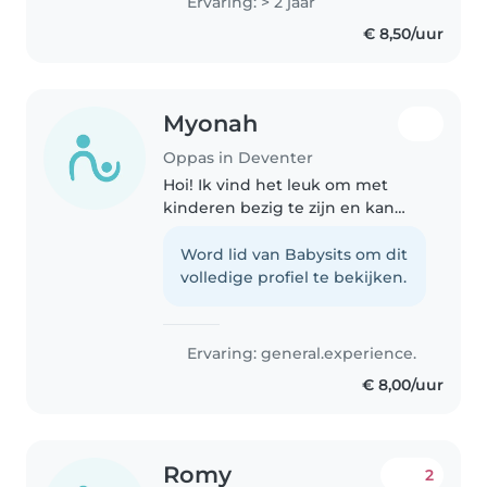
Ervaring: > 2 jaar
€ 8,50/uur
Myonah
Oppas in Deventer
Hoi! Ik vind het leuk om met
kinderen bezig te zijn en kan
goed omgaan met kinderen van
verschillende leeftijden. Ik ben
Word lid van Babysits om dit
geduldig, zorgzaam en flexibel.
volledige profiel te bekijken.
Ik help graag met huiswerk,..
Ervaring: general.experience.
€ 8,00/uur
Romy
2