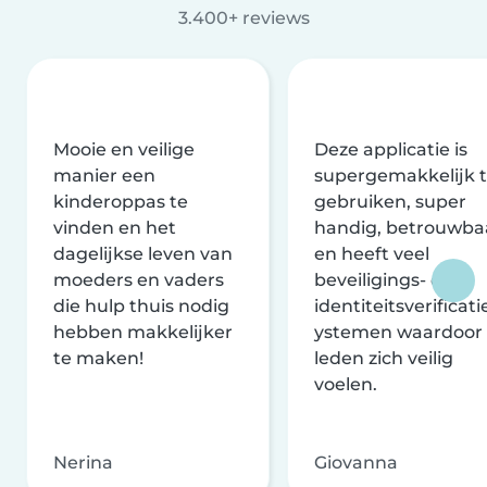
3.400+ reviews
Mooie en veilige
Deze applicatie is
manier een
supergemakkelijk 
kinderoppas te
gebruiken, super
vinden en het
handig, betrouwba
dagelijkse leven van
en heeft veel
moeders en vaders
beveiligings- en
die hulp thuis nodig
identiteitsverificati
hebben makkelijker
ystemen waardoor
te maken!
leden zich veilig
voelen.
Nerina
Giovanna