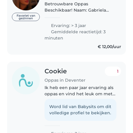
Betrouwbare Oppas
Beschikbaar! Naam: Gabriela
Leeftijd: 17 jaar Ervaring:
Favoriet van
gezinnen
Opgegroeid in een groot gezin
Ervaring: > 3 jaar
met kinderen van verschillende
Gemiddelde reactietijd: 3
leeftijden, waaronder een jonger
minuten
broertje van..
€ 12,00/uur
Cookie
1
Oppas in Deventer
Ik heb een paar jaar ervaring als
oppas en vind het leuk om met
kinderen te knutselen, voorlezen
en zelf spelletjes te bedenken.
Word lid van Babysits om dit
Stuur me gerust een berichtje
volledige profiel te bekijken.
als je meer wilt weten..