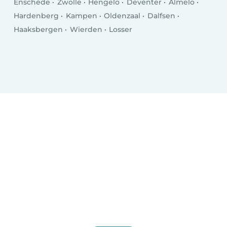
Enschede
Zwolle
Hengelo
Deventer
Almelo
Hardenberg
Kampen
Oldenzaal
Dalfsen
Haaksbergen
Wierden
Losser