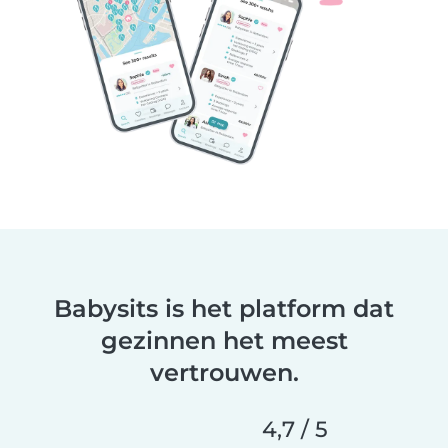
Babysits is het platform dat
gezinnen het meest
vertrouwen.
4,7 / 5