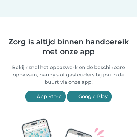
Zorg is altijd binnen handbereik
met onze app
Bekijk snel het oppaswerk en de beschikbare
oppassen, nanny's of gastouders bij jou in de
buurt via onze app!
App Store
Google Play