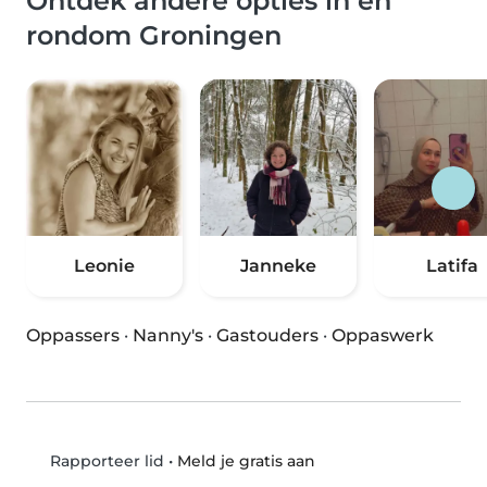
Ontdek andere opties in en
rondom Groningen
Leonie
Janneke
Latifa
Oppassers
·
Nanny's
·
Gastouders
·
Oppaswerk
•
Meld je gratis aan
Rapporteer lid