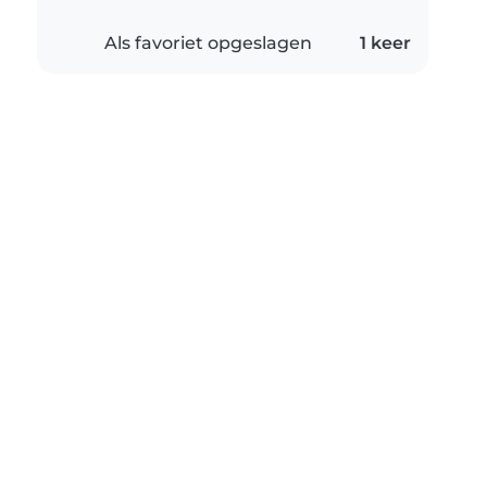
Als favoriet opgeslagen
1 keer