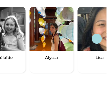
élaïde
Alyssa
Lisa