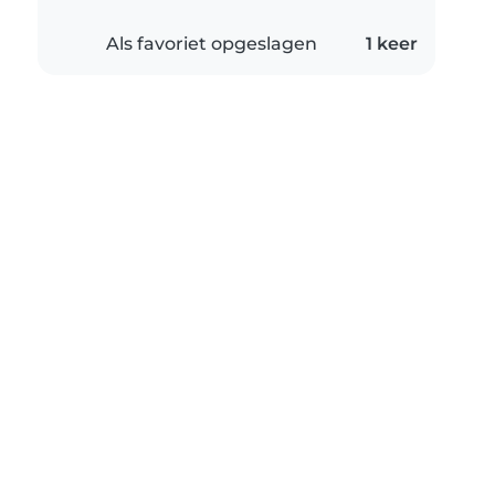
Als favoriet opgeslagen
1 keer