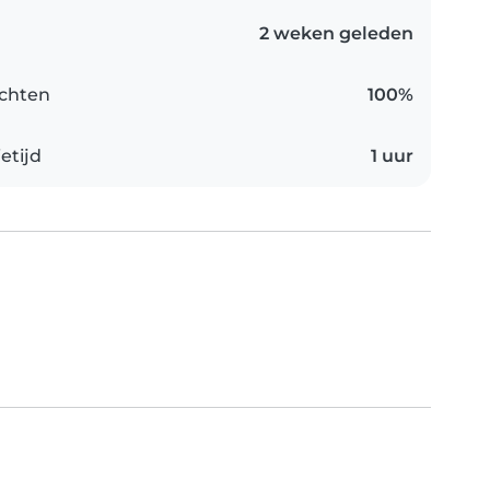
2 weken geleden
chten
100%
etijd
1 uur