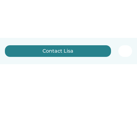
Contact Lisa
Nederlands
Hoe het werkt
Help
Voorwaarden & Privacy