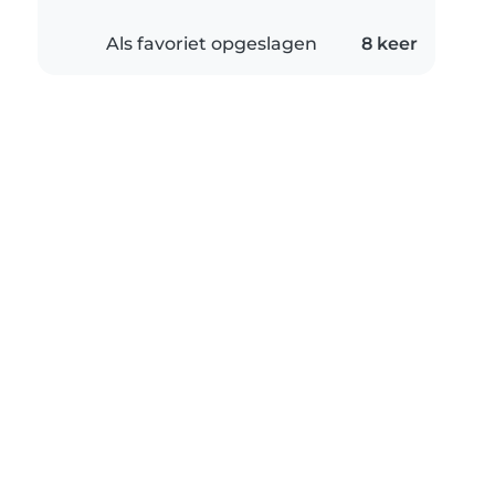
Als favoriet opgeslagen
8 keer