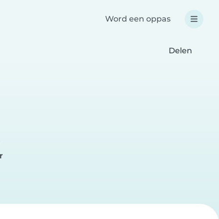
Word een oppas
Delen
r