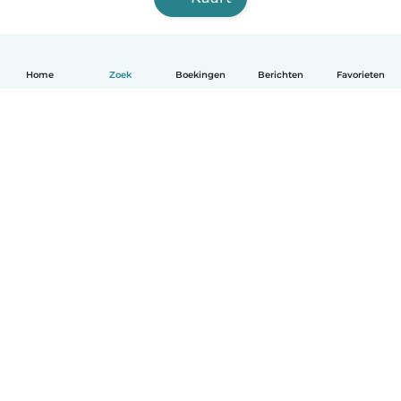
Home
Zoek
Boekingen
Berichten
Favorieten
Nederlands
Hoe het werkt
Help
Voorwaarden & Privacy
Tarieven
Bedrijfsgegevens
Babysits for Work
Community standaarden