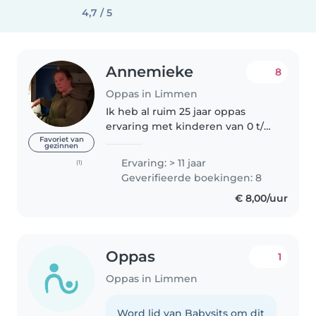
4,7 / 5
Annemieke
8
Oppas in Limmen
Ik heb al ruim 25 jaar oppas
ervaring met kinderen van 0 t/m
16 jaar. Heb de opleiding
Favoriet van
gezinnen
helpende welzijn gedaan en
Ervaring: > 11 jaar
(1)
stage gelopen op een
Geverifieerde boekingen: 8
kinderdagverblijf. Ik doe
€ 8,00/uur
vrijwilligers werk..
Oppas
1
Oppas in Limmen
Word lid van Babysits om dit