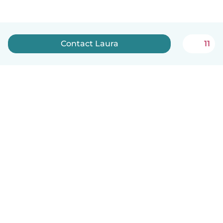
Contact Laura
11
Nederlands
Hoe het werkt
Help
Voorwaarden & Privacy
Tarieven
Bedrijfsgegevens
Babysits for Work
Community standaarden