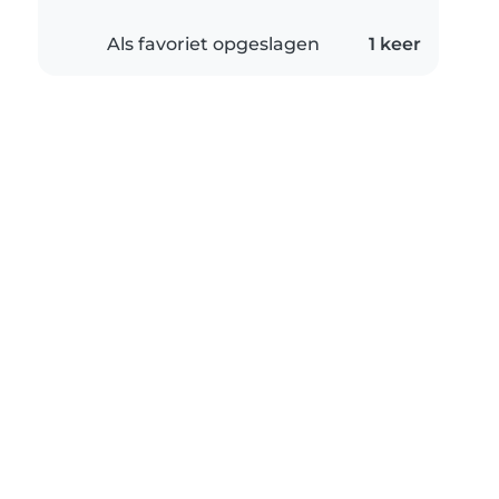
Als favoriet opgeslagen
1 keer