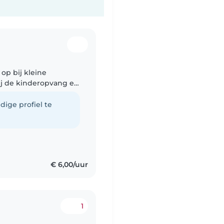
 op bij kleine
ij de kinderopvang en
ben heel ervarend met
dige profiel te
€ 6,00/uur
1