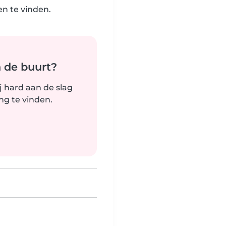
n te vinden.
n de buurt?
j hard aan de slag
g te vinden.