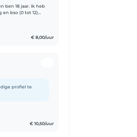
n ben 18 jaar. Ik heb
 en bso (0 tot 12)
neel en scouting.
€ 8,00/uur
dige profiel te
€ 10,50/uur