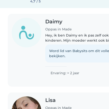
4,7 / 5
Daimy
Oppas in Made
Hey, ik ben Daimy en ik pas zelf ook
kinderen. Mijn moeder werkt ook b
daar heb hielp ik vroeger mee. Ik 
kindjes en vind het..
Word lid van Babysits om dit volle
bekijken.
Ervaring: > 2 jaar
Lisa
Oppas in Made