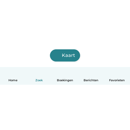
Kaart
Home
Zoek
Boekingen
Berichten
Favorieten
Nederlands
Hoe het werkt
Help
Voorwaarden & Privacy