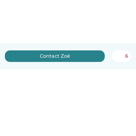
Contact Zoë
6
Nederlands
Hoe het werkt
Help
Voorwaarden & Privacy