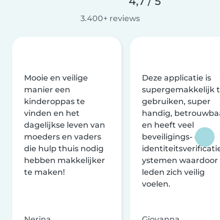
4,7 / 5
3.400+ reviews
Mooie en veilige
Deze applicatie is
manier een
supergemakkelijk 
kinderoppas te
gebruiken, super
vinden en het
handig, betrouwba
dagelijkse leven van
en heeft veel
moeders en vaders
beveiligings- en
die hulp thuis nodig
identiteitsverificati
hebben makkelijker
ystemen waardoor
te maken!
leden zich veilig
voelen.
Nerina
Giovanna