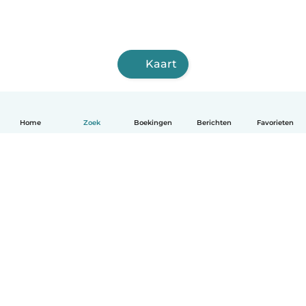
Kaart
Home
Zoek
Boekingen
Berichten
Favorieten
Nederlands
Hoe het werkt
Help
Voorwaarden & Privacy
Tarieven
Bedrijfsgegevens
Babysits for Work
Community standaarden