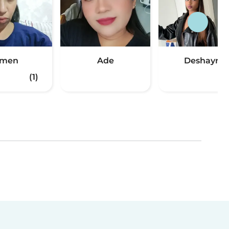
Imen
Ade
Deshayra
(1)