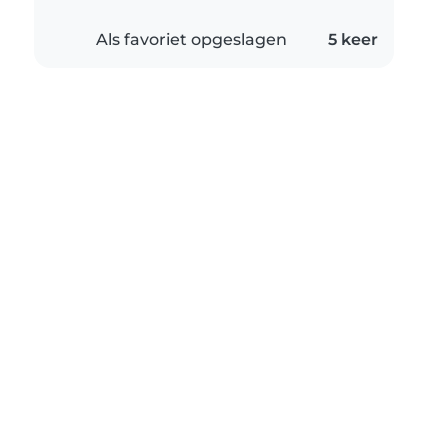
Als favoriet opgeslagen
5 keer