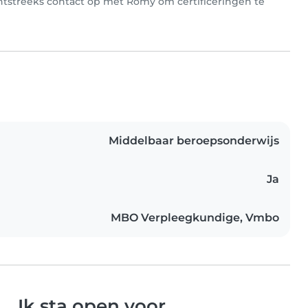
chtstreeks contact op met Romy om certificeringen te
Middelbaar beroepsonderwijs
Ja
MBO Verpleegkundige, Vmbo
Ik sta open voor