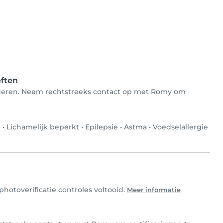
eften
inderen. Neem rechtstreeks contact op met Romy om
e
•
Lichamelijk beperkt
•
Epilepsie
•
Astma
•
Voedselallergie
hotoverificatie controles voltooid.
Meer informatie