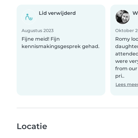
Lid verwijderd
W
Augustus 2023
Oktober 2
Fijne meid! Fijn
Romy loo
kennismakingsgesprek gehad.
daughter
attended
were ver
from our
pri..
Lees mee
Locatie