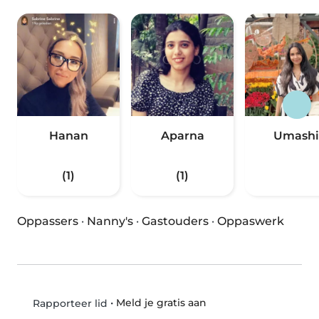
Hanan
Aparna
Umashi
(1)
(1)
Oppassers
·
Nanny's
·
Gastouders
·
Oppaswerk
•
Meld je gratis aan
Rapporteer lid