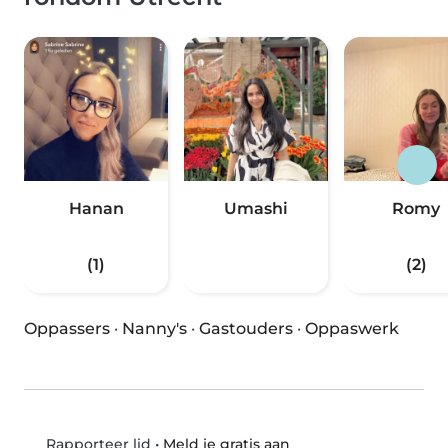
Hanan
Umashi
Romy
(1)
(2)
Oppassers
·
Nanny's
·
Gastouders
·
Oppaswerk
•
Meld je gratis aan
Rapporteer lid