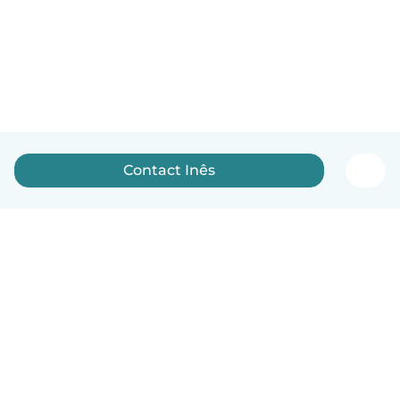
Contact Inês
Nederlands
Hoe het werkt
Help
Voorwaarden & Privacy