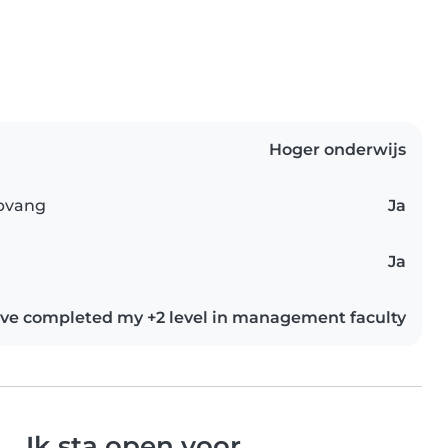
Hoger onderwijs
opvang
Ja
Ja
ave completed my +2 level in management faculty
Ik sta open voor