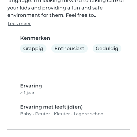
langauge. I'm looking forward to taking care of 
your kids and providing a fun and safe 
environment for them. Feel free to..
Lees meer
Kenmerken
Grappig
Enthousiast
Geduldig
Ervaring
> 1 jaar
Ervaring met leeftijd(en)
Baby
•
Peuter
•
Kleuter
•
Lagere school