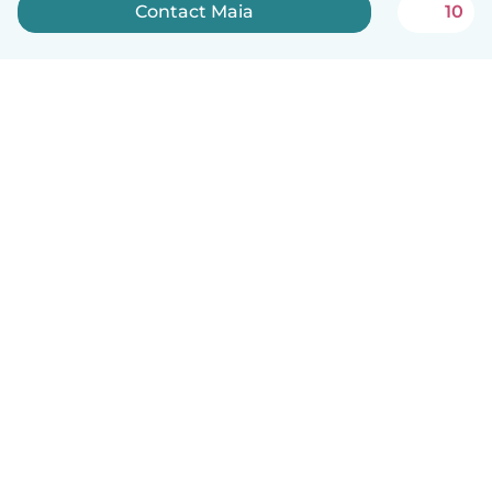
Contact Maia
10
Nederlands
Hoe het werkt
Help
Voorwaarden & Privacy
Tarieven
Bedrijfsgegevens
Babysits for Work
Community standaarden