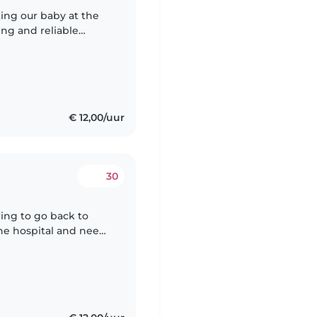
ing our baby at the
ing and reliable
e baby arrives. We
n
€ 12,00/uur
30
ing to go back to
the hospital and need
e days. Spanish