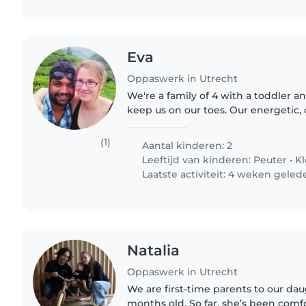
Eva
Oppaswerk in Utrecht
We're a family of 4 with a toddler 
keep us on our toes. Our energetic, 
little ones would love a babysitter
their high..
(1)
Aantal kinderen: 2
Leeftijd van kinderen:
Peuter
•
Kl
Laatste activiteit: 4 weken geled
Natalia
Oppaswerk in Utrecht
We are first-time parents to our dau
months old. So far, she’s been com