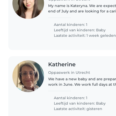
My name is Kateryna. We are expect
end of July and are looking for a car
babysitter/nanny to help us after th
would love to find..
Aantal kinderen: 1
Leeftijd van kinderen:
Baby
Laatste activiteit: 1 week gelede
Katherine
Oppaswerk in Utrecht
We have a new baby and are prepar
work in June. We work full days at 
someone from 7 am to 7 pm on som
speaking preferably. Preferably..
Aantal kinderen: 1
Leeftijd van kinderen:
Baby
Laatste activiteit: gisteren