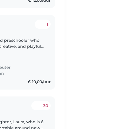
€ 12,00/uur
1
and preschooler who
creative, and playful
 who can keep up with
euter
en
€ 10,00/uur
30
ghter, Laura, who is 6
fortable around new