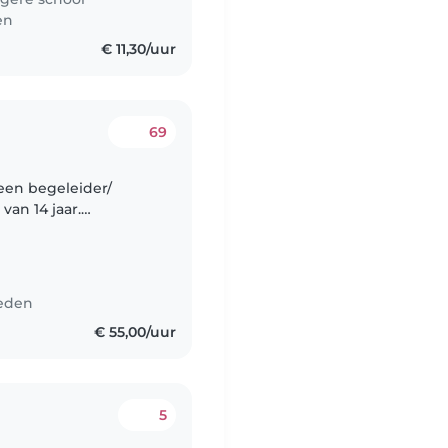
en
€ 11,30/uur
69
een begeleider/
an 14 jaar.
830 uur - ma t/m vr
leden
€ 55,00/uur
5