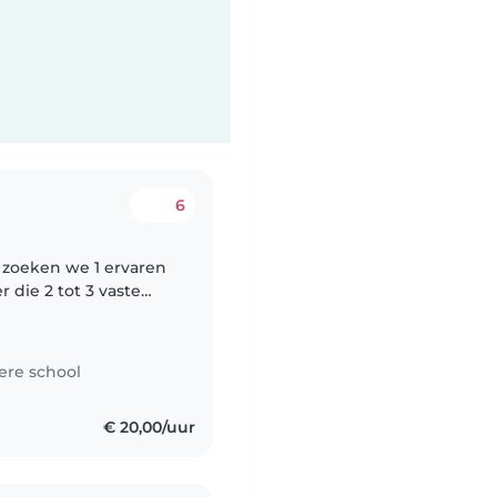
6
n zoeken we 1 ervaren
die 2 tot 3 vaste
n. Het gaat om 20–36
ere school
€ 20,00/uur