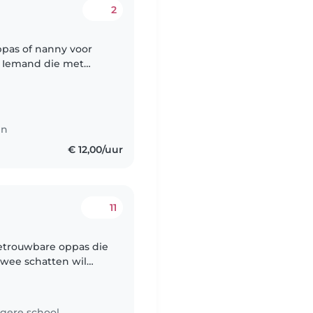
2
ppas of nanny voor
. Iemand die met
ig houdt. Graag bij
en
€ 12,00/uur
11
betrouwbare oppas die
wee schatten wil
gere school