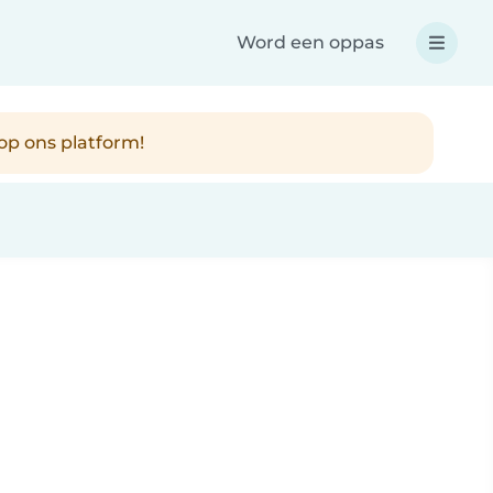
Word een oppas
op ons platform!