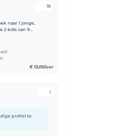
18
oek naar 1 jonge,
e 2 kids van 9
hool
en
€ 13,00/uur
1
dige profiel te