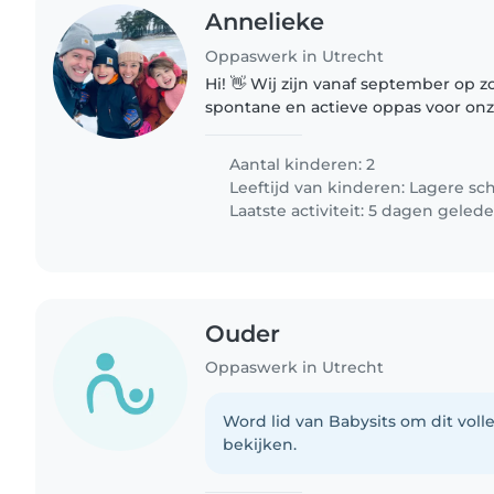
Annelieke
Oppaswerk in Utrecht
Hi! 👋 Wij zijn vanaf september op z
spontane en actieve oppas voor onz
(jongen) en bijna 7 jaar (meisje). Het gaat om 1x per 2
weken op maandag, van..
Aantal kinderen: 2
Leeftijd van kinderen:
Lagere sc
Laatste activiteit: 5 dagen geled
Ouder
Oppaswerk in Utrecht
Word lid van Babysits om dit volle
bekijken.