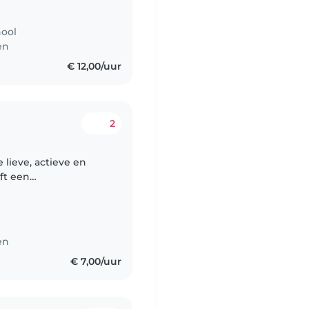
hool
en
€ 12,00/uur
2
 lieve, actieve en
ft een
extra begeleiding en
ingen..
en
€ 7,00/uur