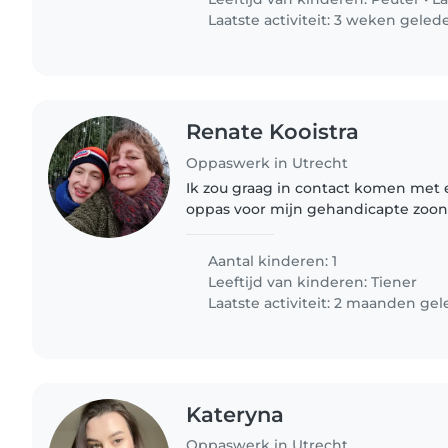
Laatste activiteit: 3 weken geled
Renate Kooistra
Oppaswerk in Utrecht
Ik zou graag in contact komen met 
oppas voor mijn gehandicapte zoon v
gevraagde dagen -s ochtends van 7-
van 1515-1830 uur - wo ochtend..
Aantal kinderen: 1
Leeftijd van kinderen:
Tiener
Laatste activiteit: 2 maanden ge
Kateryna
Oppaswerk in Utrecht