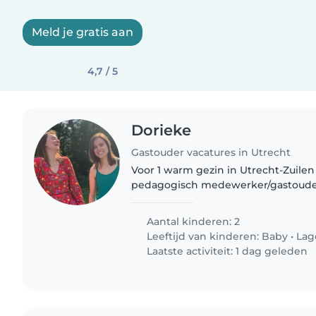
Meld je gratis aan
4,7 / 5
Dorieke
Gastouder vacatures in Utrecht
Voor 1 warm gezin in Utrecht-Zuile
pedagogisch medewerker/gastouder 
dagen als nanny aan huis wil werke
uur per week, met..
Aantal kinderen: 2
Leeftijd van kinderen:
Baby
•
Lag
Laatste activiteit: 1 dag geleden