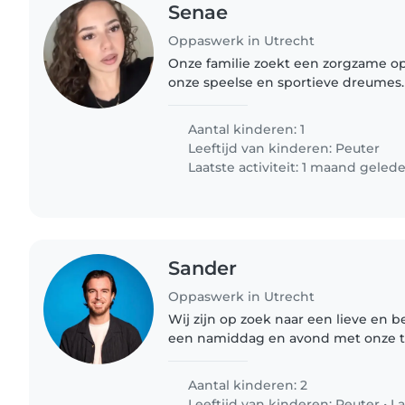
Senae
Oppaswerk in Utrecht
Onze familie zoekt een zorgzame o
onze speelse en sportieve dreumes
plezier en geduld onze dreumes bez
jullie thuis, in jullie..
Aantal kinderen: 1
Leeftijd van kinderen:
Peuter
Laatste activiteit: 1 maand geled
Sander
Oppaswerk in Utrecht
Wij zijn op zoek naar een lieve en 
een namiddag en avond met onze t
doorbrengen! We hebben een energieke 2-jarige zoon
en een lieve, nieuwsgierige..
Aantal kinderen: 2
Leeftijd van kinderen:
Peuter
•
La