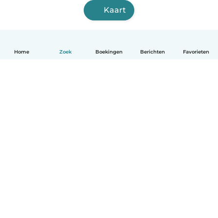
Kaart
Home
Zoek
Boekingen
Berichten
Favorieten
Nederlands
Hoe het werkt
Help
Voorwaarden & Privacy
Tarieven
Bedrijfsgegevens
Babysits for Work
Community standaarden