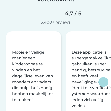
4,7 / 5
3.400+ reviews
Mooie en veilige
Deze applicatie is
manier een
supergemakkelijk 
kinderoppas te
gebruiken, super
vinden en het
handig, betrouwba
dagelijkse leven van
en heeft veel
moeders en vaders
beveiligings- en
die hulp thuis nodig
identiteitsverificati
hebben makkelijker
ystemen waardoor
te maken!
leden zich veilig
voelen.