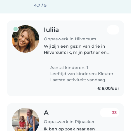
4,7 / 5
Iuliia
Oppaswerk in Hilversum
Wij zijn een gezin van drie in
Hilversum: ik, mijn partner en
onze zoon Iliko van 4 jaar. Iliko zit
op basisschool Villa Vrolik. Thuis
Aantal kinderen: 1
praten we een mix van
Leeftijd van kinderen:
Kleuter
Russisch/Oekraïens en
Laatste activiteit: vandaag
Nederlands..
€ 8,00/uur
A
33
Oppaswerk in Pijnacker
Ik ben op zoek naar een