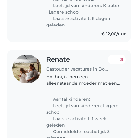
nieuwsgierige hartjes kan vullen.
Leeftijd van kinderen:
Kleuter
Iemand die even lekker gek
•
Lagere school
doet..
Laatste activiteit: 6 dagen
geleden
€ 12,00/uur
Renate
3
Gastouder vacatures in Boskoop
Hoi hoi, ik ben een
alleenstaande moeder met een
schat van een dochter. We zijn
net in boskoop komen wonen
Aantal kinderen: 1
en hebben dringend naschoolse
Leeftijd van kinderen:
Lagere
opvang nodig. Meestal ben ik
school
om 5uur weer thuis...
Laatste activiteit: 1 week
geleden
Gemiddelde reactietijd: 3
minuten