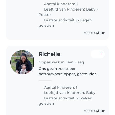
after my young children! I am
Aantal kinderen: 3
currently pregnant with my 3rd!
Leeftijd van kinderen:
Baby
•
😊
Peuter
Laatste activiteit: 6 dagen
geleden
€ 10,00/uur
Richelle
1
Oppaswerk in Den Haag
Ons gezin zoekt een
betrouwbare oppas, gastouder
of ander ouderlid (ouders-
helpen-ouders) voor onze kleine.
Aantal kinderen: 1
Een 7 maanden oude baby vol
Leeftijd van kinderen:
Baby
energie en nieuwsgierigheid die
Laatste activiteit: 2 weken
graag speelt!..
geleden
€ 10,00/uur