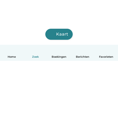
Kaart
Home
Zoek
Boekingen
Berichten
Favorieten
Nederlands
Hoe het werkt
Help
Voorwaarden & Privacy
Tarieven
Bedrijfsgegevens
Babysits for Work