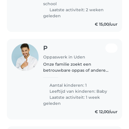
die hen kan ontvangen in huis.
school
Iemand die met..
Laatste activiteit: 2 weken
geleden
€ 15,00/uur
P
Oppaswerk in Uden
Onze familie zoekt een
betrouwbare oppas of andere
ouder om op onze energieke,
lieve baby te passen. Jij bent
Aantal kinderen: 1
welkom in ons huis in Uden.
Leeftijd van kinderen:
Baby
Graag maak ik een
Laatste activiteit: 1 week
kennismaking om te zien..
geleden
€ 12,00/uur