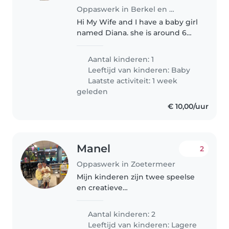
Oppaswerk in Berkel en Rodenrijs
Hi My Wife and I have a baby girl
named Diana. she is around 6
months old and we are looking
for a nice and kind babysitter to
Aantal kinderen: 1
take care of our baby for a few
Leeftijd van kinderen:
Baby
hours per week.
Laatste activiteit: 1 week
geleden
€ 10,00/uur
Manel
2
Oppaswerk in Zoetermeer
Mijn kinderen zijn twee speelse
en creatieve
basisschoolkinderen van negen
en twaalf jaar. We zoeken een
Aantal kinderen: 2
betrouwbare babysitter of oppas
Leeftijd van kinderen:
Lagere