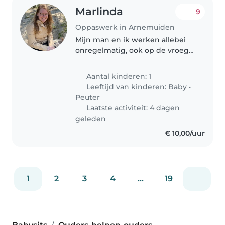
Marlinda
9
Oppaswerk in Arnemuiden
Mijn man en ik werken allebei
onregelmatig, ook op de vroege
morgen of late avond. Afgelopen
november is ons zoontje
Aantal kinderen: 1
geboren. Wij zijn op zoek naar
Leeftijd van kinderen:
Baby
•
een (Christelijke) oppas met
Peuter
ervaring,..
Laatste activiteit: 4 dagen
geleden
€ 10,00/uur
1
2
3
4
...
19