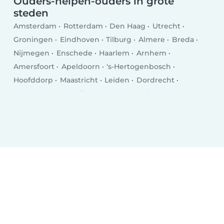
Ouders-helpen-ouders in grote
steden
Amsterdam
Rotterdam
Den Haag
Utrecht
Groningen
Eindhoven
Tilburg
Almere
Breda
Nijmegen
Enschede
Haarlem
Arnhem
Amersfoort
Apeldoorn
's-Hertogenbosch
Hoofddorp
Maastricht
Leiden
Dordrecht
Zoetermeer
Zwolle
Hengelo
Venlo
Deventer
Delft
Alkmaar
Heerlen
Leeuwarden
Hilversum
Purmerend
Amstelveen
Roosendaal
Oss
Schiedam
Spijkenisse
Helmond
Vlaardingen
Almelo