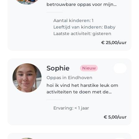
betrouwbare oppas voor mijn
kind. Beschikbaarheid is erg
belangrijk voor mij en ik ben
Aantal kinderen: 1
bereid een aantrekkelijk
Leeftijd van kinderen:
Baby
vergoeding te bieden aan de
Laatste activiteit: gisteren
juiste kandidaat...
€ 25,00/uur
Sophie
Nieuw
Oppas in Eindhoven
hoi ik vind het harstike leuk om
activiteiten te doen met de
kinderen zoals naar de speeltuin
gaan of naar een kinderboerderij
Ervaring: < 1 jaar
te gaan en natuurlijk kan ik ook
€ 5,00/uur
huishoudelijke kluisjes..