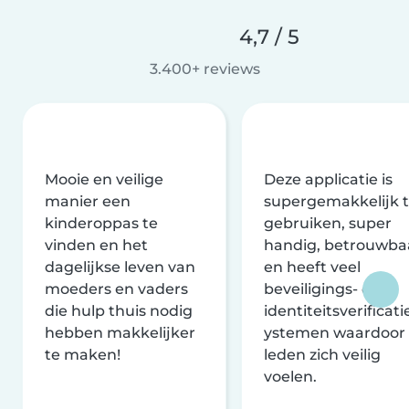
4,7 / 5
3.400+ reviews
Mooie en veilige
Deze applicatie is
manier een
supergemakkelijk 
kinderoppas te
gebruiken, super
vinden en het
handig, betrouwba
dagelijkse leven van
en heeft veel
moeders en vaders
beveiligings- en
die hulp thuis nodig
identiteitsverificati
hebben makkelijker
ystemen waardoor
te maken!
leden zich veilig
voelen.