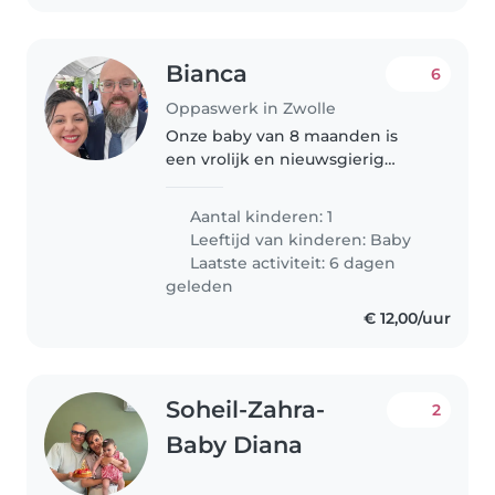
Bianca
6
Oppaswerk in Zwolle
Onze baby van 8 maanden is
een vrolijk en nieuwsgierig
ventje dat graag knuffels geeft.
We zoeken een liefdevolle oppas
Aantal kinderen: 1
of nanny die zelfverzekerd met
Leeftijd van kinderen:
Baby
hem om kan gaan en ook
Laatste activiteit: 6 dagen
comfortabel..
geleden
€ 12,00/uur
Soheil-Zahra-
2
Baby Diana