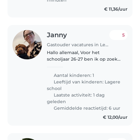
€ 11,36/uur
Janny
5
Gastouder vacatures in Leeuwarden
Hallo allemaal, Voor het
schooljaar 26-27 ben ik op zoek
naar iemand die mijn jongste
dochter naar school kan
Aantal kinderen: 1
brengen en thuis kan brengen
Leeftijd van kinderen:
Lagere
na school. Ik werk onregelmatig
school
en heb op..
Laatste activiteit: 1 dag
geleden
Gemiddelde reactietijd: 6 uur
€ 12,00/uur