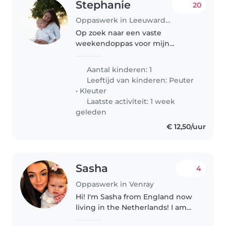
Stephanie
20
Oppaswerk in Leeuwarden
Op zoek naar een vaste
weekendoppas voor mijn
zoontje Sem (4 jaar) Hallo! Ik ben
op zoek naar een lieve,
Aantal kinderen: 1
betrouwbare en
Leeftijd van kinderen:
Peuter
verantwoordelijke oppas die
•
Kleuter
ongeveer één keer per maand
Laatste activiteit: 1 week
een..
geleden
€ 12,50/uur
Sasha
4
Oppaswerk in Venray
Hi! I'm Sasha from England now
living in the Netherlands! I am
looking for some help looking