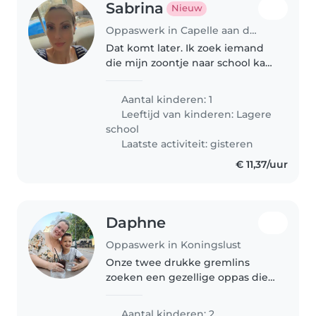
Sabrina
Nieuw
Oppaswerk in Capelle aan den IJssel
Dat komt later. Ik zoek iemand
die mijn zoontje naar school kan
brengen en halen.
Aantal kinderen: 1
Leeftijd van kinderen:
Lagere
school
Laatste activiteit: gisteren
€ 11,37/uur
Daphne
Oppaswerk in Koningslust
Onze twee drukke gremlins
zoeken een gezellige oppas die
met ze kan knuffelen, stoeien,
vcrestief bezig zijn en hun
Aantal kinderen: 2