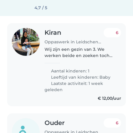
4,7 / 5
Kiran
6
Oppaswerk in Leidschendam
Wij zijn een gezin van 3. We
werken beide en zoeken toch
een betrouwbaar persoon die
kan letten op de baby. Ik werk
Aantal kinderen: 1
grotendeels van huis en heb dus
Leeftijd van kinderen:
Baby
geen tijd om voor de baby te
Laatste activiteit: 1 week
zorgen...
geleden
€ 12,00/uur
Ouder
6
Oppaswerk in Leidschendam