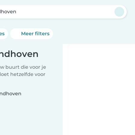
dhoven
es
Meer filters
indhoven
w buurt die voor je
doet hetzelfde voor
Eindhoven