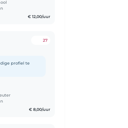
hool
en
€ 12,00/uur
27
dige profiel te
euter
en
€ 8,00/uur