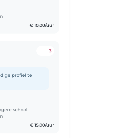
en
€ 10,00/uur
3
dige profiel te
agere school
en
€ 15,00/uur