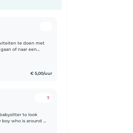
iviteiten te doen met
k kan ik ook
€ 5,00/uur
7
babysitter to look
y boy who is around 1
s comfortable with