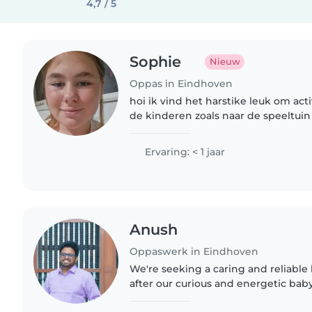
4,7 / 5
Sophie
Nieuw
Oppas in Eindhoven
hoi ik vind het harstike leuk om act
de kinderen zoals naar de speeltuin gaan of naar een
kinderboerderij te gaan en natuurlij
huishoudelijke kluisjes..
Ervaring: < 1 jaar
Anush
Oppaswerk in Eindhoven
We're seeking a caring and reliable 
after our curious and energetic bab
month old. We'd love someone who'