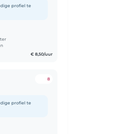
dige profiel te
ter
en
€ 8,50/uur
8
dige profiel te