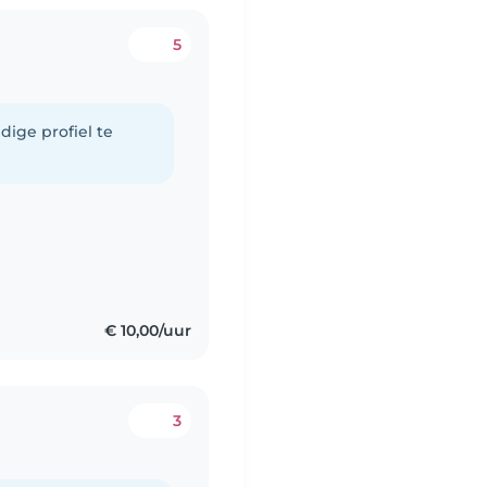
5
dige profiel te
€ 10,00/uur
3