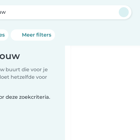
uw
es
Meer filters
Wouw
w buurt die voor je
doet hetzelfde voor
r deze zoekcriteria.