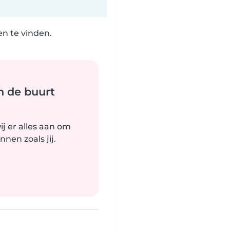
n te vinden.
n de buurt
j er alles aan om
nen zoals jij.