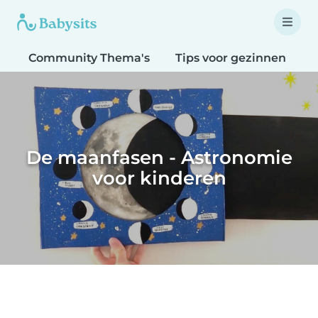
Community Thema's
Tips voor gezinnen
T
De maanfasen - Astronomie
voor kinderen