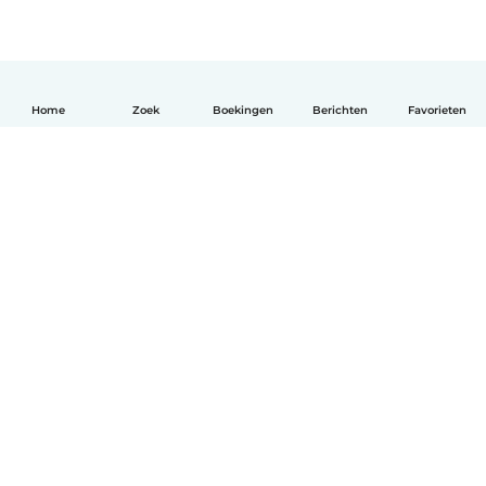
Home
Zoek
Boekingen
Berichten
Favorieten
Nederlands
Hoe het werkt
Help
Voorwaarden & Privacy
Tarieven
Bedrijfsgegevens
Babysits for Work
Community standaarden