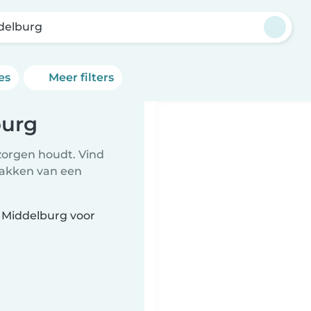
delburg
es
Meer filters
burg
zorgen houdt. Vind
npakken van een
t Middelburg voor