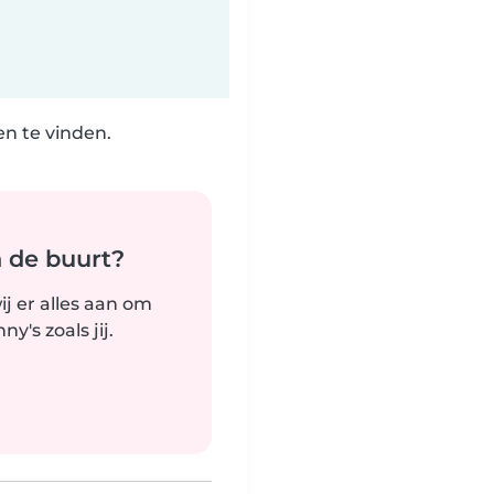
n te vinden.
n de buurt?
j er alles aan om
's zoals jij.