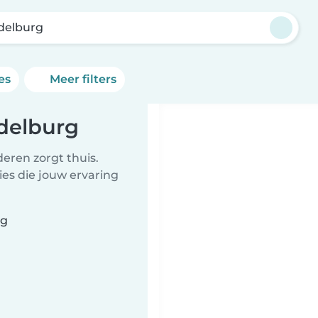
delburg
es
Meer filters
delburg
eren zorgt thuis.
ies die jouw ervaring
rg