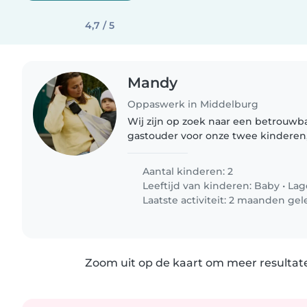
4,7 / 5
Mandy
Oppaswerk in Middelburg
Wij zijn op zoek naar een betrouwb
gastouder voor onze twee kinderen
basisschoolleerling. Onze kinderen zi
spraakzaam en vriendelijk. We hope
Aantal kinderen: 2
Leeftijd van kinderen:
Baby
•
Lag
Laatste activiteit: 2 maanden ge
Zoom uit op de kaart om meer resultate