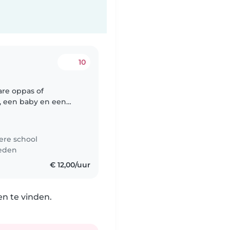
10
are oppas of
, een baby en een
jn creatief,
n..
ere school
leden
€ 12,00/uur
n te vinden.