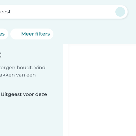
geest
es
Meer filters
t
zorgen houdt. Vind
npakken van een
 Uitgeest voor deze