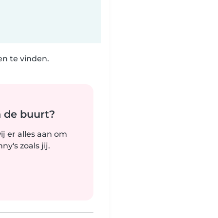
n te vinden.
n de buurt?
j er alles aan om
's zoals jij.