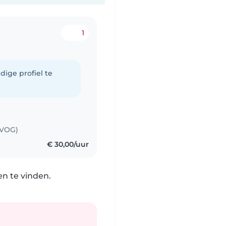
1
dige profiel te
(VOG)
€ 30,00/uur
n te vinden.