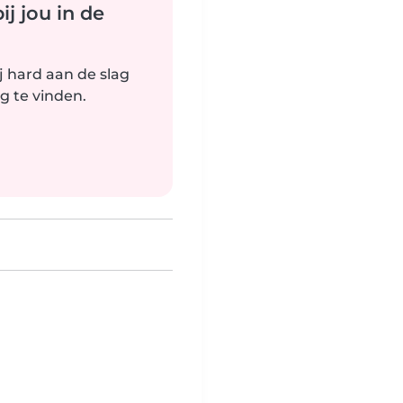
j jou in de
j hard aan de slag
g te vinden.