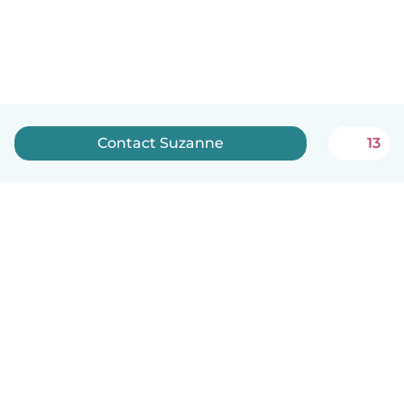
Contact Suzanne
13
Nederlands
Hoe het werkt
Help
Voorwaarden & Privacy
Tarieven
Bedrijfsgegevens
Babysits for Work