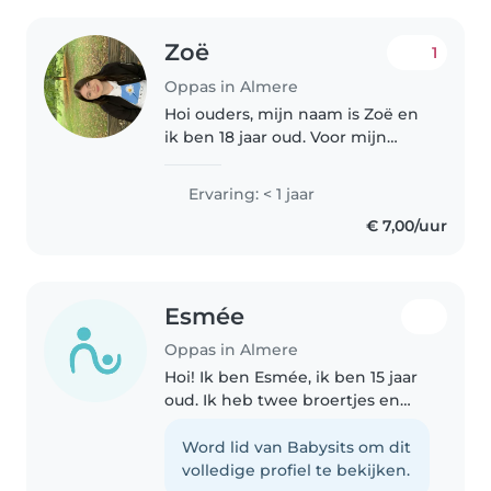
Zoë
1
Oppas in Almere
Hoi ouders, mijn naam is Zoë en
ik ben 18 jaar oud. Voor mijn
opleiding pedagogiek heb ik 6
maanden stage gelopen op een
Ervaring: < 1 jaar
kinderdagverblijf met de leeftijd
€ 7,00/uur
0-4 . Ik heb tot nu toe
voornamelijk..
Esmée
Oppas in Almere
Hoi! Ik ben Esmée, ik ben 15 jaar
oud. Ik heb twee broertjes en
een zusje, waar ik vroeger vaak
op heb gepast. Daardoor heb ik
Word lid van Babysits om dit
veel ervaring met kinderen en
volledige profiel te bekijken.