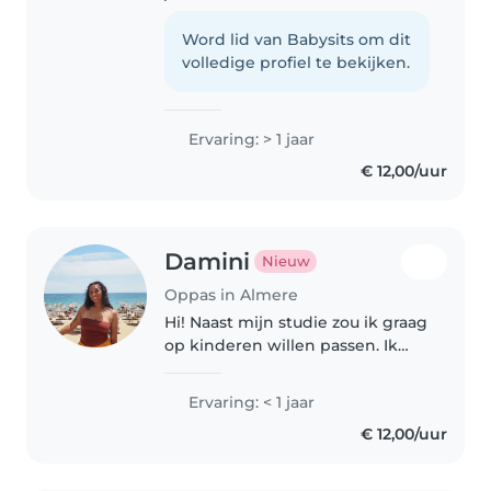
waarom ik graag wil oppassen
op kinderen is omdat ik heel
Word lid van Babysits om dit
goed met kinderen over weg
volledige profiel te bekijken.
kan gaan rustige en drukke
kinderen..
Ervaring: > 1 jaar
€ 12,00/uur
Damini
Nieuw
Oppas in Almere
Hi! Naast mijn studie zou ik graag
op kinderen willen passen. Ik
heb zelf twee jongere zusjes en
een nichtje van 1 waar ik
Ervaring: < 1 jaar
regelmatig op pas! Ik vind het
€ 12,00/uur
leuk om voor te lezen en
creatief..