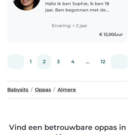
Hallo ik ben Sophie, ik ben 18
jaar. Ben begonnen met de
opleiding onderwijsassistent. Dit
doe ik met veel plezier. Ik ben
Ervaring: > 2 jaar
erg geduldig, enthousiast,
€ 12,00/uur
behulpzaam en vindt het leuk
om..
1
2
3
4
...
12
Babysits
Oppas
Almere
Vind een betrouwbare oppas in