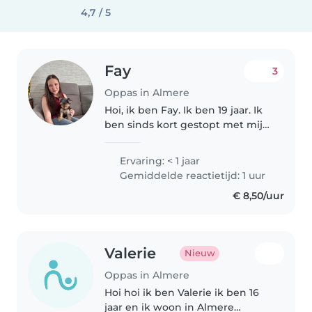
4,7 / 5
Fay
3
Oppas in Almere
Hoi, ik ben Fay. Ik ben 19 jaar. Ik
ben sinds kort gestopt met mijn
bijbaantje bij de Albert Heijn,
dus wil ik wat extra geld bij
Ervaring: < 1 jaar
verdienen. Ik ga een opleiding in
Gemiddelde reactietijd: 1 uur
de social work doen..
€ 8,50/uur
Valerie
Nieuw
Oppas in Almere
Hoi hoi ik ben Valerie ik ben 16
jaar en ik woon in Almere