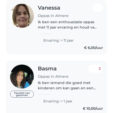
Vanessa
Oppas in Almere
Ik ben een enthousiaste oppas
met 11 jaar ervaring en houd van
musiceren en spelletjes
bedenken voor kleintjes.
Ervaring: > 11 jaar
Vriendelijk en zorgzaam, en
€ 6,00/uur
comfortabel met huisdieren,
koken en lichte..
Basma
3
Oppas in Almere
Ik ben iemand die goed met
kinderen om kan gaan en een
positieve sfeer weet te creëren.
Favoriet van
gezinnen
Ik vind het leuk om activiteiten
Ervaring: > 1 jaar
te doen die zowel gezellig als
€ 10,00/uur
leerzaam zijn, zoals spelletjes,..