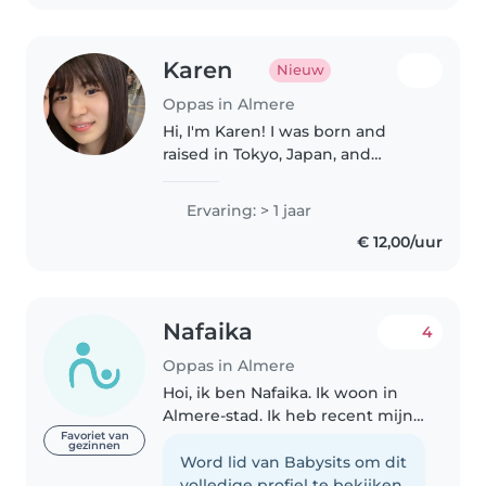
Karen
Nieuw
Oppas in Almere
Hi, I'm Karen! I was born and
raised in Tokyo, Japan, and
moved to the Netherlands
where I gained valuable
Ervaring: > 1 jaar
international and cross-cultural
€ 12,00/uur
experience about 2 years ago. I
studied..
Nafaika
4
Oppas in Almere
Hoi, ik ben Nafaika. Ik woon in
Almere-stad. Ik heb recent mijn
stage afgerond bij een
Favoriet van
gezinnen
kinderopvang genaamd partou,
Word lid van Babysits om dit
en ik vond dat erg jammer
volledige profiel te bekijken.