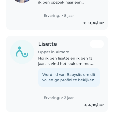
ik ben opzoek naar een
bijbaantje naast mijn studie (de
pabo). Ik heb veel ervaring met
Ervaring: > 8 jaar
kinderen. Ik heb zelf een zusje
€ 10,90/uur
van 9 op wie ik heb gepast..
Lisette
1
Oppas in Almere
Hoi ik ben lisette en ik ben 15
jaar, ik vind het leuk om met
kinderen om te gaan. Ik vind het
leuk om met mijn buurkinderen
Word lid van Babysits om dit
te spelen en ik pas soms op ze
volledige profiel te bekijken.
en ook soms op mijn nichtje...
Ervaring: > 2 jaar
€ 4,00/uur