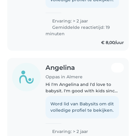
omdat ik het erg gezellig vindt
om..
Ervaring: > 2 jaar
Gemiddelde reactietijd: 19
minuten
€ 8,00/uur
Angelina
Oppas in Almere
Hi I'm Angelina and I'd love to
babysit. I'm good with kids since
I have 4 siblings including a
toddler a baby and a
Word lid van Babysits om dit
preschooler. But since my
volledige profiel te bekijken.
mother now stays at home with
them so..
Ervaring: > 2 jaar