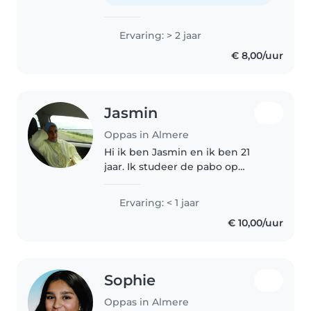
weet ik hoe ik goed voor..
Ervaring: > 2 jaar
€ 8,00/uur
Jasmin
Oppas in Almere
Hi ik ben Jasmin en ik ben 21
jaar. Ik studeer de pabo op
Windesheim (opleiding tot juf)
dus ik werk met kinderen op de
Ervaring: < 1 jaar
basisschool. Ik heb veel nichtjes
€ 10,00/uur
en neefjes waar ik vaak met..
Sophie
Oppas in Almere