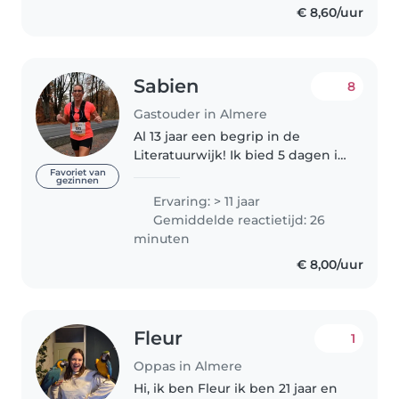
€ 8,60/uur
Sabien
8
Gastouder in Almere
Al 13 jaar een begrip in de
Literatuurwijk! Ik bied 5 dagen in
de week 24 uurs opvang aan! Ik
Favoriet van
gezinnen
heb nog wat plekjes vrij, dus
Ervaring: > 11 jaar
stuur me een berichtje zodat we
Gemiddelde reactietijd: 26
kunnen kijken wat we voor..
minuten
€ 8,00/uur
Fleur
1
Oppas in Almere
Hi, ik ben Fleur ik ben 21 jaar en