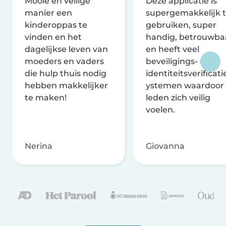
Mooie en veilige
Deze applicatie is
manier een
supergemakkelijk 
kinderoppas te
gebruiken, super
vinden en het
handig, betrouwba
dagelijkse leven van
en heeft veel
moeders en vaders
beveiligings- en
die hulp thuis nodig
identiteitsverificati
hebben makkelijker
ystemen waardoor
te maken!
leden zich veilig
voelen.
Nerina
Giovanna