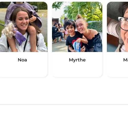
Noa
Myrthe
M