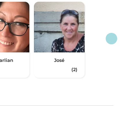
arlian
José
(2)