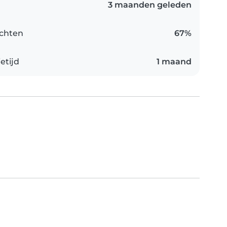
3 maanden geleden
chten
67%
etijd
1 maand