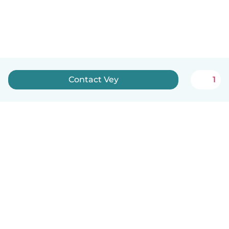
Contact Vey
1
Nederlands
Hoe het werkt
Help
Voorwaarden & Privacy
Tarieven
Bedrijfsgegevens
Babysits for Work