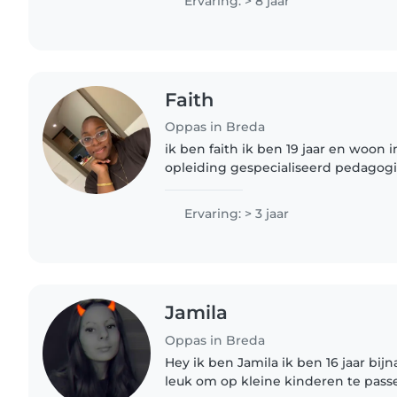
Ervaring: > 8 jaar
Faith
Oppas in Breda
ik ben faith ik ben 19 jaar en woon 
opleiding gespecialiseerd pedagog
heb zelf ook 3 keer stage gelopen 
dus ik heb al ervaring..
Ervaring: > 3 jaar
Jamila
Oppas in Breda
Hey ik ben Jamila ik ben 16 jaar bijn
leuk om op kleine kinderen te pass