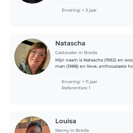
met de kindjes ik ben heel behulpzaam en help graag
waar ik jullie..
Ervaring: > 3 jaar
Natascha
Gastouder in Breda
Mijn naam is Natascha (1992) en w
man (1988) en lieve, enthousiaste h
aantal jaar werkzaam te zijn gewe
heb ik de stap genomen..
Ervaring: > 11 jaar
Referenties: 1
Louisa
Nanny in Breda