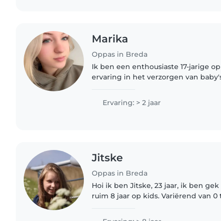
Marika
Oppas in Breda
Ik ben een enthousiaste 17-jarige op
ervaring in het verzorgen van baby's
schoolgaande kinderen. Naast het s
spelletjes, ben ik ook..
Ervaring: > 2 jaar
Jitske
Oppas in Breda
Hoi ik ben Jitske, 23 jaar, ik ben ge
ruim 8 jaar op kids. Variërend van 0 t
dit ontzettend leuk om te doen en ha
plezier..