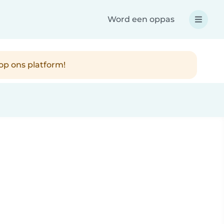
Word een oppas
op ons platform!