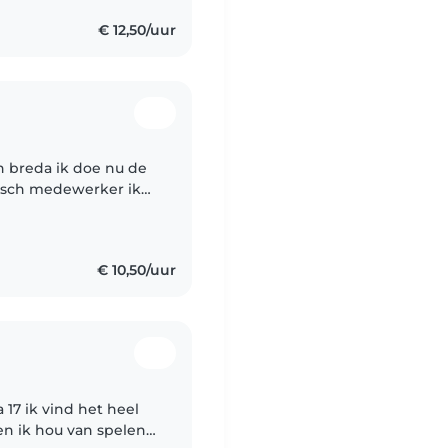
€ 12,50/uur
in breda ik doe nu de
isch medewerker ik
bij een kinderopvang
€ 10,50/uur
a 17 ik vind het heel
en ik hou van spelen