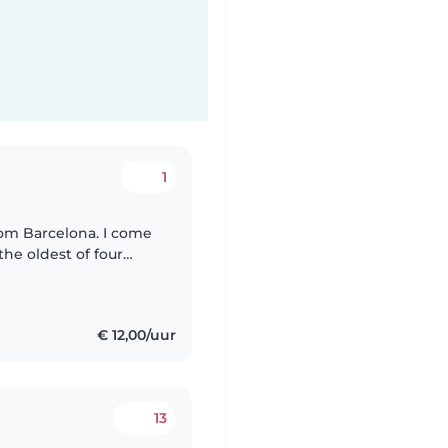
1
rom Barcelona. I come
the oldest of four
 for as long as I can
€ 12,00/uur
13