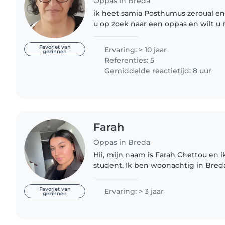
Oppas in Breda
ik heet samia Posthumus zeroual en
u op zoek naar een oppas en wilt u
Stuur gerust een bericht. In Algerije
biologie..
Favoriet van
Ervaring: > 10 jaar
gezinnen
Referenties: 5
Gemiddelde reactietijd: 8 uur
Farah
Oppas in Breda
Hii, mijn naam is Farah Chettou en i
student. Ik ben woonachtig in Bred
sinds mijn 16e actief als oppas. Ik g
dag dat ik..
Favoriet van
Ervaring: > 3 jaar
gezinnen