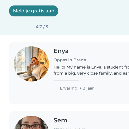
Meld je gratis aan
4,7 / 5
Enya
Oppas in Breda
Hello! My name is Enya, a student f
from a big, very close family, and as 
siblings I've been caring for children
remember...
Ervaring: > 3 jaar
Sem