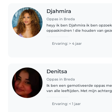
Djahmira
Oppas in Breda
heyy ik ben Djahmira ik ben opzoek
oppaskindren ! die houden van geze
knutselen,spelletjes doen,over hun 
noem maar op zo lang..
Ervaring: > 4 jaar
Denitsa
Oppas in Breda
Ik ben een gemotiveerde oppas met
van alle leeftijden. Met mijn achter
en passie voor tekenen, muziek en s
leuk om iedere..
Ervaring: < 1 jaar