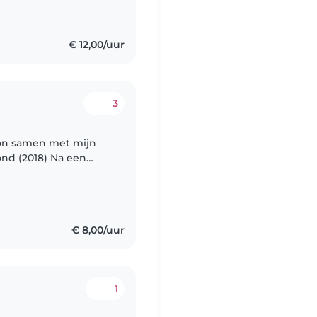
€ 12,00/uur
3
oon samen met mijn
ond (2018) Na een
est op een BSO & KDV
€ 8,00/uur
1