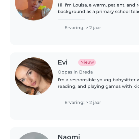
Hi! I'm Louisa, a warm, patient, and 
background as a primary school teac
children learn, laugh, and grow thro
reading, arts..
Ervaring: > 2 jaar
Evi
Nieuw
Oppas in Breda
I'm a responsible young babysitter 
reading, and playing games with kid
years of experience, I love to cook, 
in Dutch and..
Ervaring: > 2 jaar
Naomi