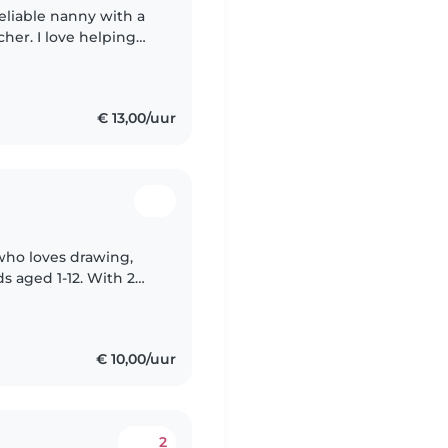
reliable nanny with a
her. I love helping
ugh creative play,
€ 13,00/uur
who loves drawing,
s aged 1-12. With 2
do light chores. Fluent
€ 10,00/uur
2