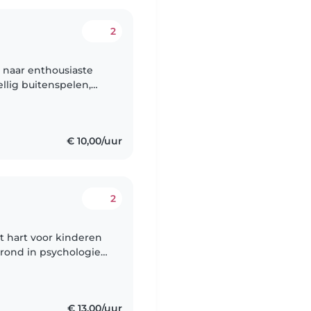
2
 naar enthousiaste
llig buitenspelen,
dag willen praten
€ 10,00/uur
2
 hart voor kinderen
grond in psychologie
pelletjes vind ik het
€ 13,00/uur