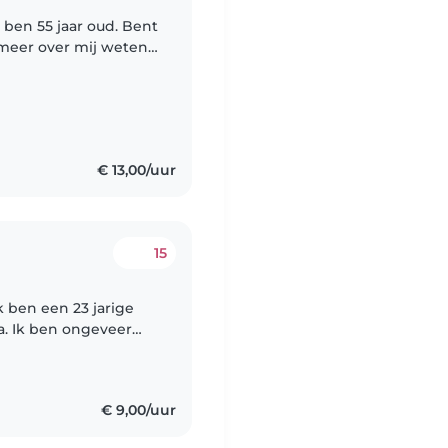
 ben 55 jaar oud. Bent
 meer over mij weten?
 heb ik ruim tien jaar
€ 13,00/uur
15
k ben een 23 jarige
a. Ik ben ongeveer
eniet oprecht van elke
€ 9,00/uur