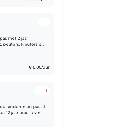
pas met 2 jaar
, peuters, kleuters en
pelen van leuke
€ 8,00/uur
1
k op kinderen en pas al
ot 12 jaar oud. Ik vind
al hier altijd veel