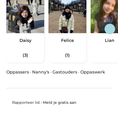
Daisy
Felice
Lian
(3)
(1)
Oppassers
·
Nanny's
·
Gastouders
·
Oppaswerk
•
Meld je gratis aan
Rapporteer lid