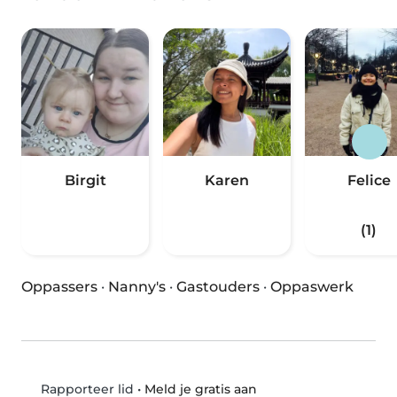
Birgit
Karen
Felice
(1)
Oppassers
·
Nanny's
·
Gastouders
·
Oppaswerk
•
Meld je gratis aan
Rapporteer lid