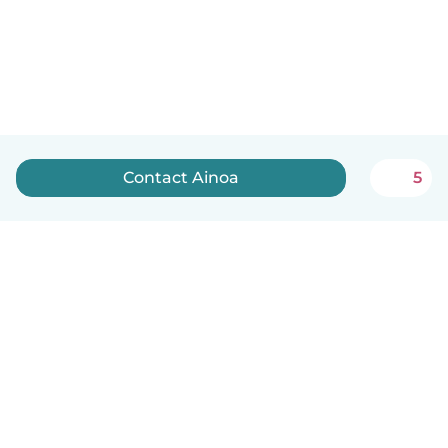
Contact Ainoa
5
Nederlands
Hoe het werkt
Help
Voorwaarden & Privacy