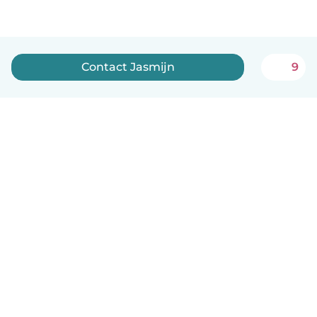
Contact Jasmijn
9
Nederlands
Hoe het werkt
Help
Voorwaarden & Privacy
Tarieven
Bedrijfsgegevens
Babysits for Work
Community standaarden