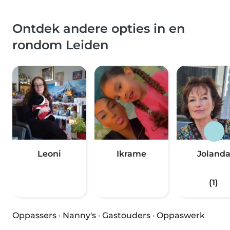
Ontdek andere opties in en
rondom Leiden
Leoni
Ikrame
Joland
(1)
Oppassers
·
Nanny's
·
Gastouders
·
Oppaswerk