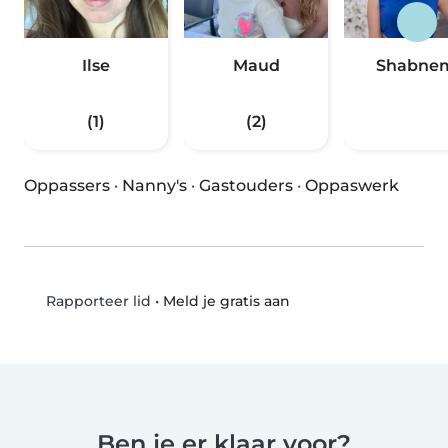
Ilse
Maud
Shabne
(1)
(2)
Oppassers
·
Nanny's
·
Gastouders
·
Oppaswerk
•
Meld je gratis aan
Rapporteer lid
Ben je er klaar voor?