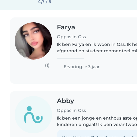
4,7 / 5
Farya
Oppas in Oss
Ik ben Farya en ik woon in Oss. Ik
afgerond en studeer momenteel m
doktersassistent. Ik spreek vloeien
en Afghaans. Ik heb veel ervaring me
(1)
Ervaring: > 3 jaar
Abby
Oppas in Oss
Ik ben een jonge en enthousiaste o
kinderen omgaat! Ik ben verantwoord
spraakzaam, en ik geniet van het vo