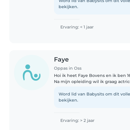
spelen met kinderen...
Word lid van Babysits om dit volle
bekijken.
Ervaring: < 1 jaar
Faye
Oppas in Oss
Hoi ik heet Faye Bovens en ik ben 16
Na mijn opleiding wil ik graag actri
hobby's zijn piano spelen/muziek ma
zijn, oppassen,..
Word lid van Babysits om dit volle
bekijken.
Ervaring: > 2 jaar