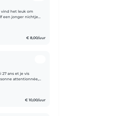
n vind het leuk om
f een jonger nichtje
Heb dus al een beetje
€ 8,00/uur
i 27 ans et je vis
ersonne attentionnée,
e accompagner les
€ 10,00/uur