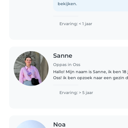
bekijken.
Ervaring: < 1 jaar
Sanne
Oppas in Oss
Hallo! Mijn naam is Sanne, ik ben 18
Oss! ik ben opzoek naar een gezin d
enthousiaste oppas zoekt! ik hou e
kindjes bezig..
Ervaring: > 5 jaar
Noa