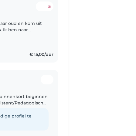
5
 jaar oud en kom uit
s. Ik ben naar
 ik voor twee lieve
€ 15,00/uur
ga binnenkort beginnen
sistent/Pedagogisch
 kinderen en wil hier
dige profiel te