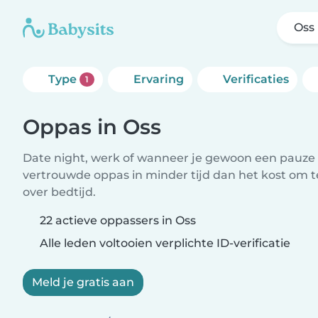
Oss
Type
Ervaring
Verificaties
1
Oppas in Oss
Date night, werk of wanneer je gewoon een pauze 
vertrouwde oppas in minder tijd dan het kost om 
over bedtijd.
22 actieve oppassers in Oss
Alle leden voltooien verplichte ID-verificatie
Meld je gratis aan